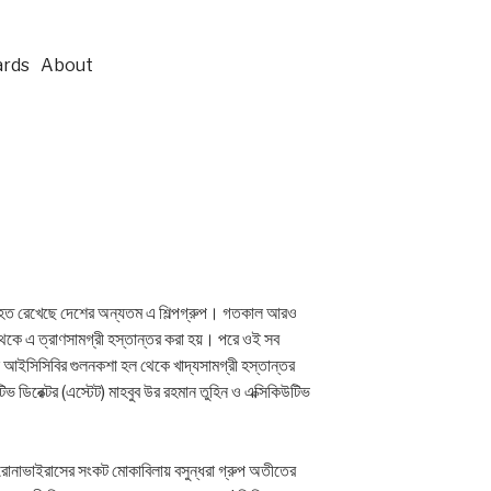
rds
About
 অব্যাহত রেখেছে দেশের অন্যতম এ শিল্পগ্রুপ। গতকাল আরও
 থেকে এ ত্রাণসামগ্রী হস্তান্তর করা হয়। পরে ওই সব
াছে আইসিসিবির গুলনকশা হল থেকে খাদ্যসামগ্রী হস্তান্তর
উটিভ ডিরেক্টর (এস্টেট) মাহবুব উর রহমান তুহিন ও এক্সিকিউটিভ
করোনাভাইরাসের সংকট মোকাবিলায় বসুন্ধরা গ্রুপ অতীতের