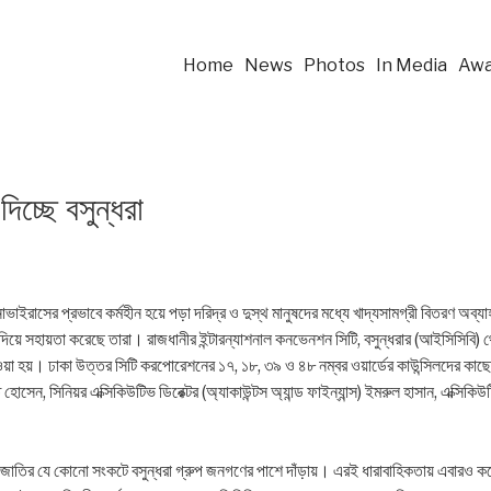
Home
News
Photos
In Media
Awa
িচ্ছে বসুন্ধরা
োনাভাইরাসের প্রভাবে কর্মহীন হয়ে পড়া দরিদ্র ও দুস্থ মানুষদের মধ্যে খাদ্যসামগ্রী বিতরণ
ী দিয়ে সহায়তা করেছে তারা। রাজধানীর ইন্টারন্যাশনাল কনভেনশন সিটি, বসুন্ধরার (আইসিসিবি)
 দেওয়া হয়। ঢাকা উত্তর সিটি করপোরেশনের ১৭, ১৮, ৩৯ ও ৪৮ নম্বর ওয়ার্ডের কাউন্সিলদের ক
ত হোসেন, সিনিয়র এক্সিকিউটিভ ডিরেক্টর (অ্যাকাউন্টস অ্যান্ড ফাইন্যান্স) ইমরুল হাসান, এক্সিকি
ন, ‘জাতির যে কোনো সংকটে বসুন্ধরা গ্রুপ জনগণের পাশে দাঁড়ায়। এরই ধারাবাহিকতায় এবারও 