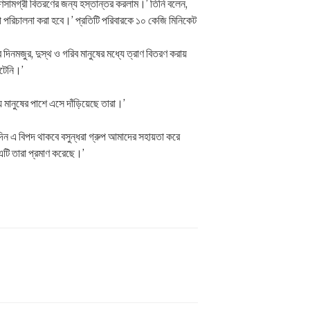
াণসামগ্রী বিতরণের জন্য হস্তান্তর করলাম।’ তিনি বলেন,
াপী পরিচালনা করা হবে।’ প্রতিটি পরিবারকে ১০ কেজি মিনিকেট
 দিনমজুর, দুস্থ ও গরিব মানুষের মধ্যে ত্রাণ বিতরণ করায়
ঘটেনি।’
মানুষের পাশে এসে দাঁড়িয়েছে তারা।’
দিন এ বিপদ থাকবে বসুন্ধরা গ্রুপ আমাদের সহায়তা করে
ও এটি তারা প্রমাণ করেছে।’