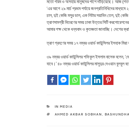
মতো গরিব ও অসহায় মানুষদের পাশে দাঁড়িয়েছে। আজ (গতকা
‘এর আগে ২৯ মার্চ প্রথম পর্যায়ে জনপ্রতিনিধিদের মাধ্যমে 
চাল, দুই কেজি মসুর ডাল, এক লিটার সয়াবিন তেল, দুই কেজ
ত্রাণসামগ্রী বিতরণের সময় ঢাকা উত্তর সিটি করপোরেশনের ১৮ 
আমার পক্ষ থেকে ধন্যবাদ ও কৃতজ্ঞতা জানাচ্ছি। দেশের ক্র
ত্রাণ গ্রহণের সময় ১৭ নম্বর ওয়ার্ড কাউন্সিলর ইসহাক মি
৩৯ নম্বর ওয়ার্ড কাউন্সিলর শফিকুল ইসলাম বাসেক বলেন, ‘দ
যাবে।’ ৪৮ নম্বর ওয়ার্ড কাউন্সিলর মাসুদুর দেওয়ান বুলবুল
CATEGORIES
IN MEDIA
TAGS
AHMED AKBAR SOBHAN
,
BASHUNDH