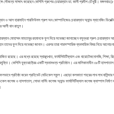
 সৌজন্য সাক্ষাৎ করেছেন কেপিসি গ্রুপের চেয়ারম্যান ডা. কালী প্রদীপ চৌধুরী। মঙ্গলবার (৫ স
 ও আল হারামাইন পারফিউমস গ্রুপ অব কোম্পানিজের চেয়ারম্যান অ্যান্ড ম্যানেজিং ডিরেক্টর ম
ির আলী খান রাতুল।
ম্যান মোহাম্মদ মাহতাবুর রহমানকে ফুল দিয়ে শুভেচ্ছা জানাচ্ছেন বসুন্ধরা গ্রুপ চেয়ারম্
ান তাদের ফুল দিয়ে শুভেচ্ছা জানান। এরপর তারা পারসস্পারিক ব্যবসায়িক বিষয় নিয়ে আলোচ
য়োজিত রয়েছে। এর মধ্যে রয়েছে স্বাস্থ্যখাত, ফার্মাসিউটিক্যাল এবং বায়োটেকনোলজি, শিক্ষা, রি
্রযুক্তি। কেপিসি যুক্তরাষ্ট্রের একটি স্বনামধন্য প্রতিষ্ঠান। এর মালিকানাধীন ৩৮টি হাসপাত
ফলভাবে প্রতিষ্ঠা করেন প্রাইভেট মেডিকেল স্কুল। এছাড়া কলকাতা শহরের লাখ লাখ বাসিন্দার স্ব
কেল কলেজ ও হাসপাতাল, সোভা নার্সিং কলেজ অ্যান্ড ফার্মাসিটিক্যাল কলেজ ক্যাম্পাস নির্মাণ
।