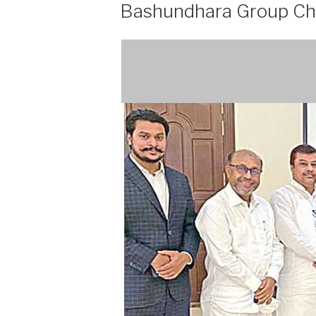
ON
Bashundhara Group Chai