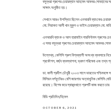
বসুন্ধরা গ্রুপের চেয়ারম্যান আহমেদ আকবর সোবহানের সঙ্গে
সাক্ষাৎ অনুষ্ঠিত হয়।
সেখানে আরও উপস্থিত ছিলেন এনআরবি ব্যাংকের চেয়ারম্যান
মো. লিয়াকত আলী খান মুকুল ও ভাইস চেয়ারম্যান মো. মাহ
এনআরবি ব্যাংক ও আল হারামাইন পারফিউমস গ্রুপের চেয়ার
এ সময় বসুন্ধরা গ্রুপের চেয়ারম্যান আহমেদ আকবর সোবহ
উল্লেখ্য, কেপিসি গ্রুপ বিশ্বব্যাপী অসংখ্য ব্যবসায়ে নি
প্রকৌশল, বর্জ্য ব্যবস্থাপনা, ভ্রমণ পরিষেবা এবং তথ্য প
ডা. কালী প্রদীপ চৌধুরী ২০০৩ সালে ভারতের পশ্চিমবঙ্গে স
মিলিয়ন বর্গফুটেরও বেশি জায়গায় অত্যাধুনিক কেপিসি মেডি
রয়েছে। বিশেষ করে স্বাস্থ্যখাতে গ্রুপটি কাজ করতে চায়
বিডি প্রতিদিন/হিমেল
POSTED
OCTOBER 6, 2021