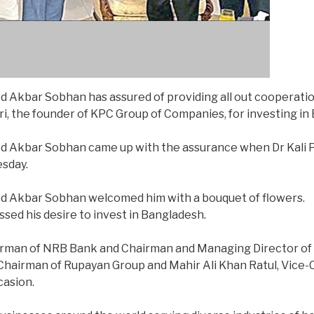
Akbar Sobhan has assured of providing all out cooperati
i, the founder of KPC Group of Companies, for investing in
kbar Sobhan came up with the assurance when Dr Kali Pra
esday.
 Akbar Sobhan welcomed him with a bouquet of flowers.
ssed his desire to invest in Bangladesh.
an of NRB Bank and Chairman and Managing Director of 
 Chairman of Rupayan Group and Mahir Ali Khan Ratul, Vic
casion.