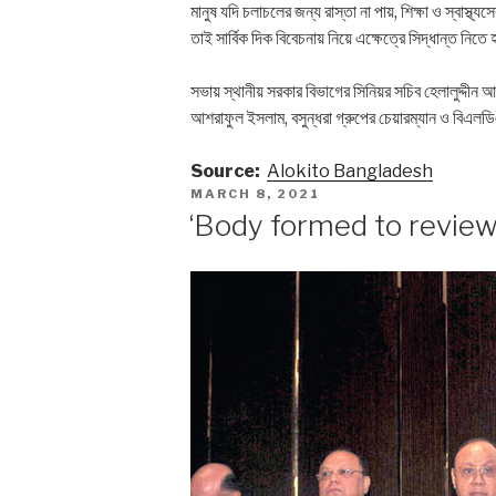
মানুষ যদি চলাচলের জন্য রাস্তা না পায়, শিক্ষা ও স্বাস্থ
তাই সার্বিক দিক বিবেচনায় নিয়ে এক্ষেত্রে সিদ্ধান্ত নিতে
সভায় স্থানীয় সরকার বিভাগের সিনিয়র সচিব হেলালুদ্দীন আহ
আশরাফুল ইসলাম, বসুন্ধরা গ্রুপের চেয়ারম্যান ও বিএ
Source:
Alokito Bangladesh
POSTED
MARCH 8, 2021
ON
‘Body formed to revi