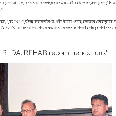
্যসেবার সুযোগ না থাকে, ছেলেমেয়েদের খেলাধুলার মাঠ এবং ওয়াটার বডিসহ অন্যান্য সুযোগসুবিধা 
 হবে।
মদ, গৃহায়ণ ও গণপূর্ত মন্ত্রণালয়ের সচিব মো. শহীদ উল্লাহ খন্দকার, রাজউকের চেয়ারম্যান ড. 
লডিএ’র সভাপতি আহমেদ আকবর সোবহান এবং রিহ্যাবের সভাপতি আলমগীর শামসুল আলামিনসহ সংশ
ew BLDA, REHAB recommendations’