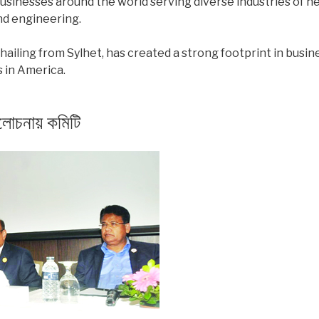
usinesses around the world serving diverse industries of h
and engineering.
n hailing from Sylhet, has created a strong footprint in bus
 in America.
যালোচনায় কমিটি