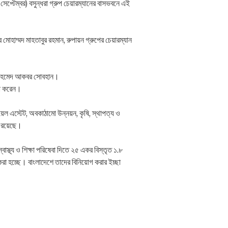
েপ্টেম্বর) বসুন্ধরা গ্রুপ চেয়ারম্যানের বাসভবনে এই
োহাম্মদ মাহতাবুর রহমান, রুপায়ন গ্রুপের চেয়ারম্যান
যান আহমেদ আকবর সোবহান।
না করেন।
য়েল এস্টেট, অবকাঠামো উন্নয়ন, কৃষি, স্থাপত্য ও
াল রয়েছে।
াস্থ্য ও শিক্ষা পরিষেবা দিতে ২৫ একর বিস্তৃত ১.৮
 করা হচ্ছে। বাংলাদেশে তাদের বিনিয়োগ করার ইচ্ছা