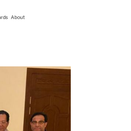
rds
About