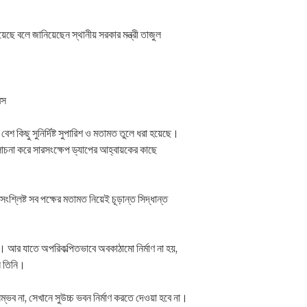
য়েছে বলে জানিয়েছেন স্থানীয় সরকার মন্ত্রী তাজুল
রস
েশ কিছু সুনির্দিষ্ট সুপারিশ ও মতামত তুলে ধরা হয়েছে।
লোচনা করে সারসংক্ষেপ ড্যাপের আহ্বায়কের কাছে
শ্লিষ্ট সব পক্ষের মতামত নিয়েই চূড়ান্ত সিদ্ধান্ত
ে। আর যাতে অপরিকল্পিতভাবে অবকাঠামো নির্মাণ না হয়,
ন তিনি।
ম্ভব না, সেখানে সুউচ্চ ভবন নির্মাণ করতে দেওয়া হবে না।