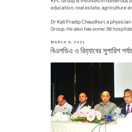
KPC Group is involved in numerous b
education, real estate, agriculture 
Dr Kali Pradip Chaudhuri, a physicia
Group. He also has some 38 hospitals
POSTED
MARCH 8, 2021
ON
বিএলডিএ ও রিহ্যাবের সুপারিশ পর্