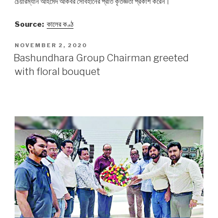
চেয়ারম্যান আহমেদ আকবর সোবহানের প্রতি কৃতজ্ঞতা প্রকাশ করেন।
Source:
কালের কণ্ঠ
POSTED
NOVEMBER 2, 2020
ON
Bashundhara Group Chairman greeted
with floral bouquet