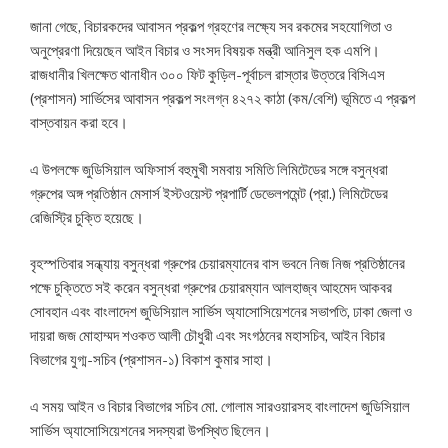
জানা গেছে, বিচারকদের আবাসন প্রকল্প গ্রহণের লক্ষ্যে সব রকমের সহযোগিতা ও
অনুপ্রেরণা দিয়েছেন আইন বিচার ও সংসদ বিষয়ক মন্ত্রী আনিসুল হক এমপি।
রাজধানীর খিলক্ষেত থানাধীন ৩০০ ফিট কুড়িল-পূর্বাচল রাস্তার উত্তরে বিসিএস
(প্রশাসন) সার্ভিসের আবাসন প্রকল্প সংলগ্ন ৪২৭২ কাঠা (কম/বেশি) ভূমিতে এ প্রকল্প
বাস্তবায়ন করা হবে।
এ উপলক্ষে জুডিসিয়াল অফিসার্স বহুমুখী সমবায় সমিতি লিমিটেডের সঙ্গে বসুন্ধরা
গ্রুপের অঙ্গ প্রতিষ্ঠান মেসার্স ইস্টওয়েস্ট প্রপার্টি ডেভেলপমেন্ট (প্রা.) লিমিটেডের
রেজিস্ট্রি চুক্তি হয়েছে।
বৃহস্পতিবার সন্ধ্যায় বসুন্ধরা গ্রুপের চেয়ারম্যানের বাস ভবনে নিজ নিজ প্রতিষ্ঠানের
পক্ষে চুক্তিতে সই করেন বসুন্ধরা গ্রুপের চেয়ারম্যান আলহাজ্ব আহমেদ আকবর
সোবহান এবং বাংলাদেশ জুডিসিয়াল সার্ভিস অ্যাসোসিয়েশনের সভাপতি, ঢাকা জেলা ও
দায়রা জজ মোহাম্মদ শওকত আলী চৌধুরী এবং সংগঠনের মহাসচিব, আইন বিচার
বিভাগের যুগ্ম-সচিব (প্রশাসন-১) বিকাশ কুমার সাহা।
এ সময় আইন ও বিচার বিভাগের সচিব মো. গোলাম সারওয়ারসহ বাংলাদেশ জুডিসিয়াল
সার্ভিস অ্যাসোসিয়েশনের সদস্যরা উপস্থিত ছিলেন।