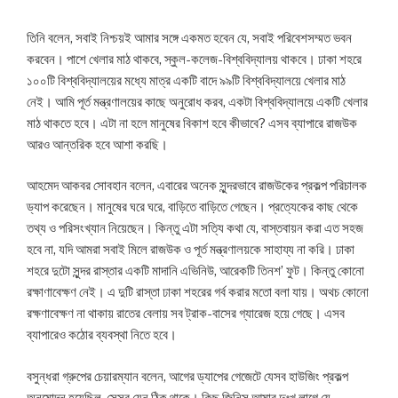
তিনি বলেন, সবাই নিশ্চয়ই আমার সঙ্গে একমত হবেন যে, সবাই পরিবেশসম্মত ভবন
করবেন। পাশে খেলার মাঠ থাকবে, স্কুল-কলেজ-বিশ্ববিদ্যালয় থাকবে। ঢাকা শহরে
১০০টি বিশ্ববিদ্যালয়ের মধ্যে মাত্র একটি বাদে ৯৯টি বিশ্ববিদ্যালয়ে খেলার মাঠ
নেই। আমি পূর্ত মন্ত্রণালয়ের কাছে অনুরোধ করব, একটা বিশ্ববিদ্যালয়ে একটি খেলার
মাঠ থাকতে হবে। এটা না হলে মানুষের বিকাশ হবে কীভাবে? এসব ব্যাপারে রাজউক
আরও আন্তরিক হবে আশা করছি।
আহমেদ আকবর সোবহান বলেন, এবারের অনেক সুন্দরভাবে রাজউকের প্রকল্প পরিচালক
ড্যাপ করেছেন। মানুষের ঘরে ঘরে, বাড়িতে বাড়িতে গেছেন। প্রত্যেকের কাছ থেকে
তথ্য ও পরিসংখ্যান নিয়েছেন। কিন্তু এটা সত্যি কথা যে, বাস্তবায়ন করা এত সহজ
হবে না, যদি আমরা সবাই মিলে রাজউক ও পূর্ত মন্ত্রণালয়কে সাহায্য না করি। ঢাকা
শহরে দুটো সুন্দর রাস্তার একটি মাদানি এভিনিউ, আরেকটি তিনশ’ ফুট। কিন্তু কোনো
রক্ষাণাবেক্ষণ নেই। এ দুটি রাস্তা ঢাকা শহরের গর্ব করার মতো বলা যায়। অথচ কোনো
রক্ষণাবেক্ষণ না থাকায় রাতের বেলায় সব ট্রাক-বাসের গ্যারেজ হয়ে গেছে। এসব
ব্যাপারেও কঠোর ব্যবস্থা নিতে হবে।
বসুন্ধরা গ্রুপের চেয়ারম্যান বলেন, আগের ড্যাপের গেজেটে যেসব হাউজিং প্রকল্প
অনুমোদন হয়েছিল, সেসব যেন ঠিক থাকে। কিছু জিনিস আমার দুঃখ লাগে যে,