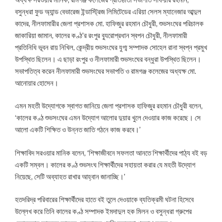
বসুন্ধরা ফুড অ্যান্ড বেভারেজ ইন্ডাস্ট্রিজ লিমিটেডের এরিয়া সেলস ম্যানেজার আব্দুল
কাদের, নীলফামারীর জেলা প্রশাসক মো. হাফিজুর রহমান চৌধুরী, শুভসংঘের পরিচালক
জাকারিয়া জামান, কালের কণ্ঠ’র রংপুর ব্যুরোপ্রধান স্বপন চৌধুরী, নীলফামারী
প্রতিনিধি ভূবন রায় নিখিল, কেন্দ্রীয় শুভসংঘের যুগ্ম সম্পাদক সোহেল রানা স্বপ্ন প্রমুখ
উপস্থিত ছিলেন। এ ছাড়া রংপুর ও নীলফামারী শুভসংঘের বন্ধুরা উপস্থিত ছিলেন।
সভাপতিত্ব করেন নীলফামারী শুভসংঘের সভাপতি ও রামগঞ্জ কলেজের অধ্যক্ষ মো.
আনোয়ার হোসেন।
এমন মহতী উদ্যোগকে স্বাগত জানিয়ে জেলা প্রশাসক হাফিজুর রহমান চৌধুরী বলেন,
‘কালের কণ্ঠ শুভসংঘের এমন উদ্যোগ আলোর দুয়ার খুলে দেওয়ার কাজ করেছে। সে
আলো একটি শিক্ষিত ও উন্নত জাতি গঠনে কাজ করবে।’
শিক্ষাবিদ সরওয়ার মানিক বলেন, ‘শিক্ষাজীবনে সফলতা আনতে শিক্ষার্থীদের পাঠ্য বই বড়
একটি সম্বল। কালের কণ্ঠ শুভসংঘ শিক্ষার্থীদের সহায়তা করার যে মহতী উদ্যোগ
নিয়েছে, সেটি অব্যাহত রাখার আহ্বান জানাচ্ছি।’
হতদরিদ্র পরিবারের শিক্ষার্থীদের হাতে বই তুলে দেওয়াকে ব্যতিক্রমী ঘটনা হিসেবে
উল্লেখ করে তিনি কালের কণ্ঠ সম্পাদক ইমদাদুল হক মিলন ও বসুন্ধরা গ্রুপের