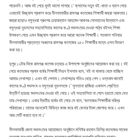
পারেননি। আজ বই পেয়ে খুবই ভালো লাগছে।’ ক্লাসের নতুন বই-খাতা ও ব্যাগ পেয়ে
এভাবেই উচ্ছ্বাস প্রকাশ করে নীলফামারীর রামগঞ্জ কলেজের শিক্ষার্থী জহুরা আকতার।
জহুরা ছাড়াও বসুন্ধরা গ্রুপের চেয়ারম্যান আহমেদ আকবর সোবহানের উদ্যোগে এবং
বসুন্ধরা নুডলসের সহযোগিতায় কালের কণ্ঠ শুভসংঘের দেওয়া পাঠ্য বইসহ শিক্ষা
উপকরণ পেয়ে এমন উচ্ছ্বাস প্রকাশ করে আরো অনেক শিক্ষার্থী। গতকাল শনিবার
নীলফামারীর প্রত্যন্ত অঞ্চলের রামগঞ্জ কলেজের ২৫০ শিক্ষার্থীর মধ্যে এসব বিতরণ
করা হয়।
দুপুর ১২টার দিকে রামগঞ্জ কলেজ চত্বরে এ উপলক্ষে অনুষ্ঠানের আয়োজন করা হয়। বই
পেয়ে কলেজের প্রথম বর্ষের শিক্ষার্থী লিয়ন ইসলাম বলে, ‘বই না থাকায় থেমে যাচ্ছিল
আমার লেখাপড়া। এখন বই পেলাম। লেখাপড়ার গতিও বেড়ে গেল। ধন্যবাদ জানাই
কালের কণ্ঠ শুভসংঘ ও বসুন্ধরা নুডলসকে।’ সুলতানা রাজিয়া একাদশ শ্রেণিতে
উত্তীর্ণ হয়েছে শুভসংঘের দেওয়া বই পেয়ে। ওই সহযোগিতা না পেলে হয়তো থেমে যেত
তার লেখাপড়া। এবার দ্বিতীয় বর্ষের বই পেয়ে সে বলে, ‘কলেজের শিক্ষার্থীরা দরিদ্র
পরিবারের। তাদের অনেকেই বিভিন্ন কাজ করে বই কেনার টাকা জোগাড় করে। এখন
আর সেটি করতে হবে না।’
নীলফামারী জেলা শুভসংঘের আয়োজনে অনুষ্ঠানে মশিউর রহমান ডিগ্রি কলেজের সাবেক
অধ্যক্ষ সরওয়ার মানিক, রামগঞ্জ কলেজের প্রতিষ্ঠাতা সভাপতি সফিয়ার রহমান,