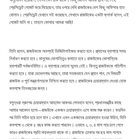
প্রেসিডেন্ট গেজেট করে দিয়েছেন, তার ওপরে দেখি রাজউকের বেশ কিছু অফিসার হাত
বোলান। প্রেসিডেন্ট যেখানে সই করেছেন, সেখানে রাজউকের একটা ক্লার্ক বলেন, এই
গেজেট মানি না। তাহলে কোথায় আমরা আছি!
তিনি বলেন, রাজউককে অবশ্যই ডিজিটালাইজড করতে হবে। প্ল্যানের ব্যাপারে সময়
নির্ধারণ করতে হবে। মানুষের ভোগান্তিুও কমাতে হবে। রাজউকের ভোগান্তির
ব্যাপারটি সর্বজনবিদিত। এ ব্যাপারে কোনো সন্দেহ নেই। কিন্তু রাজউককে গতিশীল
করতে হবে। যারা ডেভেলপার আছেন, তারা সহজভাবে যেন প্ল্যান পান, সে বিষয়টি
রাজউক ও পূর্ত মন্ত্রণালয়কে নিশ্চিত করতে হবে। রাজউকের চেয়ারম্যান দেওয়া হোক
কমপক্ষে তিনবছরের জন্য।
বসুন্ধরা গ্রুপের চেয়ারম্যান আহমেদ আকবর সোবহান বলেন, প্রধানমন্ত্রীর কাছে
আমার আবেদন হলো—রাজউকে একজন চেয়ারম্যান এসে কাজ শুরু করেন। কয়দিন
পর তিনি সচিব হয়ে চলে যান। এখানে এমন একজনের চেয়ারম্যান হওয়া উচিত, যিনি
কমপক্ষে ৩ থেকে ৫ বছর কাজ করতে পারবেন। এভাবে ২, ৩, ৪ মাস পরে চলে গেলে
কারও রাজউকের প্রতি দায়বদ্ধতা থাকে না। রাজউকে ঢোকার পর ছয় মাস লাগবে