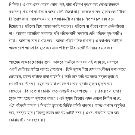
শিক্ষিত। এখানে এমন কোনো লোক নেই, যারা পরিবেশ ধ্বংস করে দেশের উন্নয়ন
করবেন। পরিবেশ না থাকলে আমরা কেউ বাঁচবো না। আজকে কয়েক হাজার কোটি টাকা
বিনিয়োগ হওয়া সত্ত্বেও আমাদের প্রধানমন্ত্রী কয়লায় চালিত প্রকল্প বন্ধ করে
দিয়েছেন। পরিবেশ নিয়ে আমরা সবাই সচেতন। পরিবেশ না বাঁচলে আমরা কেউ বাঁচবো
না। আজকে আমেরিকা সবচেয়ে বেশি পরিবেশবাদী, সবচেয়ে বেশি পরিবেশ দূষণকারীও
তারা। আমাদের মনে রাখতে হবে—আমরা পরিবেশ ঠিক রাখবো। এ ব্যাপারে সবাইকে
আরও বেশি আন্তরিক হতে হবে এবং পরিবেশ ঠিক রেখেই উন্নয়ন করতে হবে।
আহমেদ আকবর সোবহান বলেন, আজকে মন্ত্রীকে ধন্যবাদ এই জন্য যে, ড্যাপকে
একটি সেমিনার পর্যায়ে আনতে পেরেছেন। তিনি ড্যাপ নিয়ে যেসব অংশীজন কথা বলতে
চেয়েছেন, তাদের কাউকে মানা করেননি। আমি মনে করি যত দ্রুত সম্ভব ড্যাপের
গেজেট করা উচিত। রিহ্যাবের যারা ডেভেলপার তারা হাজার হাজার চুক্তি করে
রেখেছেন। কিন্তু তারা কোথাও ডেভেলপমেন্ট করতে পারছেন না। ঢাকায় ৫০ হাজার
প্ল্যান পাস হচ্ছে না ড্যাপের কারণে। এই ড্যাপ নিশ্চয়ই এমন কোনো জিনিস না যে,
এটা পরিবর্তন হবে না। নিশ্চয়ই ড্যাপের রিভিউ কমিটি থাকবে। যাদের যেখানে অসুবিধা
হবে, সমন্বয় হবে। কিন্তু আমার মনে হয় এটাই সময়। এখন গেজেট না হলে আর
কোনদিনই সম্ভব হবে না।