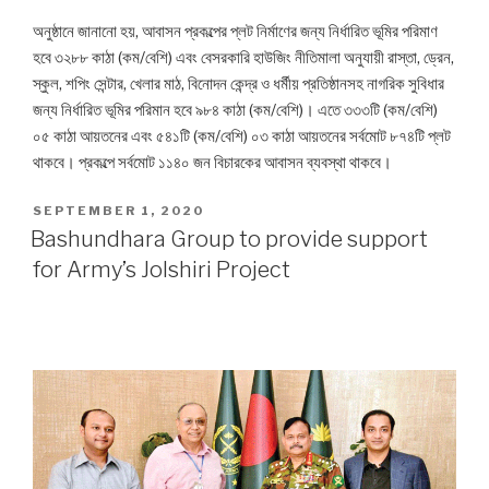
অনুষ্ঠানে জানানো হয়, আবাসন প্রকল্পের প্লট নির্মাণের জন্য নির্ধারিত ভূমির পরিমাণ
হবে ৩২৮৮ কাঠা (কম/বেশি) এবং বেসরকারি হাউজিং নীতিমালা অনুযায়ী রাস্তা, ড্রেন,
স্কুল, শপিং সেন্টার, খেলার মাঠ, বিনোদন কেন্দ্র ও ধর্মীয় প্রতিষ্ঠানসহ নাগরিক সুবিধার
জন্য নির্ধারিত ভূমির পরিমান হবে ৯৮৪ কাঠা (কম/বেশি)। এতে ৩৩৩টি (কম/বেশি)
০৫ কাঠা আয়তনের এবং ৫৪১টি (কম/বেশি) ০৩ কাঠা আয়তনের সর্বমোট ৮৭৪টি প্লট
থাকবে। প্রকল্পে সর্বমোট ১১৪০ জন বিচারকের আবাসন ব্যবস্থা থাকবে।
POSTED
SEPTEMBER 1, 2020
ON
Bashundhara Group to provide support
for Army’s Jolshiri Project