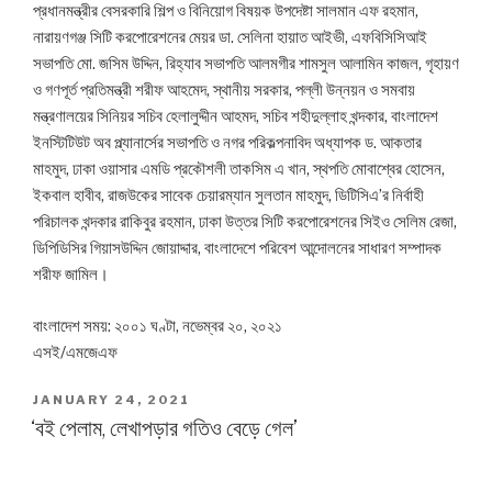
প্রধানমন্ত্রীর বেসরকারি শিল্প ও বিনিয়োগ বিষয়ক উপদেষ্টা সালমান এফ রহমান,
নারায়ণগঞ্জ সিটি করপোরেশনের মেয়র ডা. সেলিনা হায়াত আইভী, এফবিসিসিআই
সভাপতি মো. জসিম উদ্দিন, রিহ্যাব সভাপতি আলমগীর শামসুল আলামিন কাজল, গৃহায়ণ
ও গণপূর্ত প্রতিমন্ত্রী শরীফ আহমেদ, স্থানীয় সরকার, পল্লী উন্নয়ন ও সমবায়
মন্ত্রণালয়ের সিনিয়র সচিব হেলালুদ্দীন আহমদ, সচিব শহীদুল্লাহ খন্দকার, বাংলাদেশ
ইনস্টিটিউট অব প্ল্যানার্সের সভাপতি ও নগর পরিকল্পনাবিদ অধ্যাপক ড. আকতার
মাহমুদ, ঢাকা ওয়াসার এমডি প্রকৌশলী তাকসিম এ খান, স্থপতি মোবাশ্বের হোসেন,
ইকবাল হাবীব, রাজউকের সাবেক চেয়ারম্যান সুলতান মাহমুদ, ডিটিসিএ’র নির্বাহী
পরিচালক খন্দকার রাকিবুর রহমান, ঢাকা উত্তর সিটি করপোরেশনের সিইও সেলিম রেজা,
ডিপিডিসির গিয়াসউদ্দিন জোয়াদ্দার, বাংলাদেশে পরিবেশ আন্দোলনের সাধারণ সম্পাদক
শরীফ জামিল।
বাংলাদেশ সময়: ২০০১ ঘণ্টা, নভেম্বর ২০, ২০২১
এসই/এমজেএফ
POSTED
JANUARY 24, 2021
ON
‘বই পেলাম, লেখাপড়ার গতিও বেড়ে গেল’