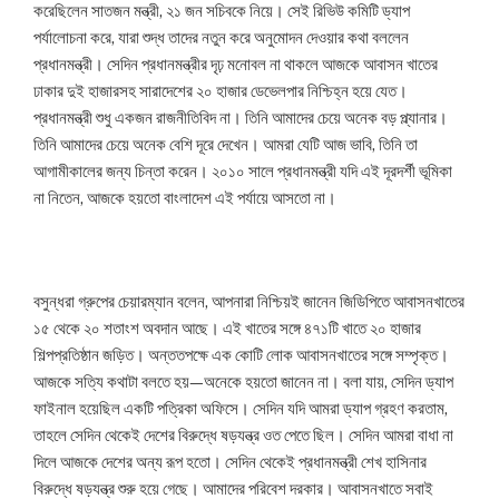
করেছিলেন সাতজন মন্ত্রী, ২১ জন সচিবকে নিয়ে। সেই রিভিউ কমিটি ড্যাপ
পর্যালোচনা করে, যারা শুদ্ধ তাদের নতুন করে অনুমোদন দেওয়ার কথা বললেন
প্রধানমন্ত্রী। সেদিন প্রধানমন্ত্রীর দৃঢ় মনোবল না থাকলে আজকে আবাসন খাতের
ঢাকার দুই হাজারসহ সারাদেশের ২০ হাজার ডেভেলপার নিশ্চিহ্ন হয়ে যেত।
প্রধানমন্ত্রী শুধু একজন রাজনীতিবিদ না। তিনি আমাদের চেয়ে অনেক বড় প্ল্যানার।
তিনি আমাদের চেয়ে অনেক বেশি দূরে দেখেন। আমরা যেটি আজ ভাবি, তিনি তা
আগামীকালের জন্য চিন্তা করেন। ২০১০ সালে প্রধানমন্ত্রী যদি এই দূরদর্শী ভূমিকা
না নিতেন, আজকে হয়তো বাংলাদেশ এই পর্যায়ে আসতো না।
বসুন্ধরা গ্রুপের চেয়ারম্যান বলেন, আপনারা নিশ্চিয়ই জানেন জিডিপিতে আবাসনখাতের
১৫ থেকে ২০ শতাংশ অবদান আছে। এই খাতের সঙ্গে ৪৭১টি খাতে ২০ হাজার
শিল্পপ্রতিষ্ঠান জড়িত। অন্ততপক্ষে এক কোটি লোক আবাসনখাতের সঙ্গে সম্পৃক্ত।
আজকে সত্যি কথাটা বলতে হয়—অনেকে হয়তো জানেন না। বলা যায়, সেদিন ড্যাপ
ফাইনাল হয়েছিল একটি পত্রিকা অফিসে। সেদিন যদি আমরা ড্যাপ গ্রহণ করতাম,
তাহলে সেদিন থেকেই দেশের বিরুদ্ধে ষড়যন্ত্র ওত পেতে ছিল। সেদিন আমরা বাধা না
দিলে আজকে দেশের অন্য রূপ হতো। সেদিন থেকেই প্রধানমন্ত্রী শেখ হাসিনার
বিরুদ্ধে ষড়যন্ত্র শুরু হয়ে গেছে। আমাদের পরিবেশ দরকার। আবাসনখাতে সবাই