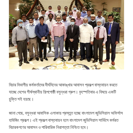
বিচার বিভাগীয় কর্মকর্তাদের দীর্ঘদিনের আকাঙ্খার আবাসন প্রকল্প বাস্তবায়ন করতে
যাচ্ছে দেশের শীর্ষস্থানীয় শিল্পগোষ্ঠী বসুন্ধরা গ্রুপ। বৃহস্পতিবার এ বিষয়ে একটি
চুক্তি সই হয়ছে।
জানা গেছে, বসুন্ধরা আবাসিক এলাকায় প্রস্তুত হচ্ছে বাংলাদেশ জুডিসিয়াল অফির্সাস
হাউজিং প্রকল্প। এই প্রকল্প বাস্তবায়ন হলে বাংলাদেশ জুডিসিয়াল সার্ভিসে কর্মরত
বিচারকগণের আবাসন ও পারিবারিক নিরাপত্তা নিশ্চিত হবে।