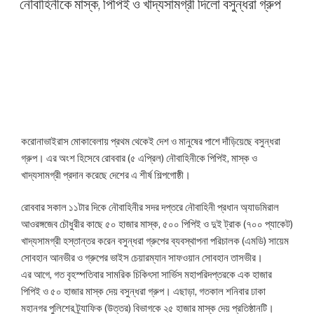
নৌবাহিনীকে মাস্ক, পিপিই ও খাদ্যসামগ্রী দিলো বসুন্ধরা গ্রুপ
করোনাভাইরাস মোকাবেলায় প্রথম থেকেই দেশ ও মানুষের পাশে দাঁড়িয়েছে বসুন্ধরা
গ্রুপ। এর অংশ হিসেবে রোববার (৫ এপ্রিল) নৌবাহিনীকে পিপিই, মাস্ক ও
খাদ্যসামগ্রী প্রদান করেছে দেশের এ শীর্ষ শিল্পগোষ্ঠী।
রোববার সকাল ১১টার দিকে নৌবাহিনীর সদর দপ্তরে নৌবাহিনী প্রধান অ্যাডমিরাল
আওরঙ্গজেব চৌধুরীর কাছে ৫০ হাজার মাস্ক, ৫০০ পিপিই ও দুই ট্রাক (৭০০ প্যাকেট)
খাদ্যসামগ্রী হস্তান্তর করেন বসুন্ধরা গ্রুপের ব্যবস্থাপনা পরিচালক (এমডি) সায়েম
সোবহান আনভীর ও গ্রুপের ভাইস চেয়ারম্যান সাফওয়ান সোবহান তাসভীর।
এর আগে, গত বৃহস্পতিবার সামরিক চিকিৎসা সার্ভিস মহাপরিদপ্তরকে এক হাজার
পিপিই ও ৫০ হাজার মাস্ক দেয় বসুন্ধরা গ্রুপ। এছাড়া, গতকাল শনিবার ঢাকা
মহানগর পুলিশের ট্র্যাফিক (উত্তর) বিভাগকে ২৫ হাজার মাস্ক দেয় প্রতিষ্ঠানটি।