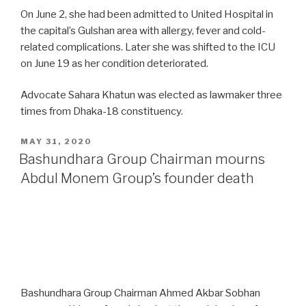
On June 2, she had been admitted to United Hospital in
the capital’s Gulshan area with allergy, fever and cold-
related complications. Later she was shifted to the ICU
on June 19 as her condition deteriorated.
Advocate Sahara Khatun was elected as lawmaker three
times from Dhaka-18 constituency.
POSTED
MAY 31, 2020
ON
Bashundhara Group Chairman mourns
Abdul Monem Group’s founder death
Bashundhara Group Chairman Ahmed Akbar Sobhan