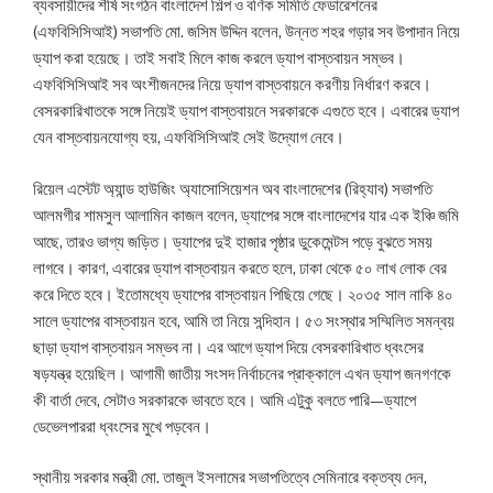
ব্যবসায়ীদের শীর্ষ সংগঠন বাংলাদেশ শিল্প ও বণিক সমিতি ফেডারেশনের
(এফবিসিসিআই) সভাপতি মো. জসিম উদ্দিন বলেন, উন্নত শহর গড়ার সব উপাদান নিয়ে
ড্যাপ করা হয়েছে। তাই সবাই মিলে কাজ করলে ড্যাপ বাস্তবায়ন সম্ভব।
এফবিসিসিআই সব অংশীজনদের নিয়ে ড্যাপ বাস্তবায়নে করণীয় নির্ধারণ করবে।
বেসরকারিখাতকে সঙ্গে নিয়েই ড্যাপ বাস্তবায়নে সরকারকে এগুতে হবে। এবারের ড্যাপ
যেন বাস্তবায়নযোগ্য হয়, এফবিসিসিআই সেই উদ্যোগ নেবে।
রিয়েল এস্টেট অ্যান্ড হাউজিং অ্যাসোসিয়েশন অব বাংলাদেশের (রিহ্যাব) সভাপতি
আলমগীর শামসুল আলামিন কাজল বলেন, ড্যাপের সঙ্গে বাংলাদেশের যার এক ইঞ্চি জমি
আছে, তারও ভাগ্য জড়িত। ড্যাপের দুই হাজার পৃষ্ঠার ডুকেমেন্টস পড়ে বুঝতে সময়
লাগবে। কারণ, এবারের ড্যাপ বাস্তবায়ন করতে হলে, ঢাকা থেকে ৫০ লাখ লোক বের
করে দিতে হবে। ইতোমধ্যে ড্যাপের বাস্তবায়ন পিছিয়ে গেছে। ২০৩৫ সাল নাকি ৪০
সালে ড্যাপের বাস্তবায়ন হবে, আমি তা নিয়ে সন্দিহান। ৫৩ সংস্থার সম্মিলিত সমন্বয়
ছাড়া ড্যাপ বাস্তবায়ন সম্ভব না। এর আগে ড্যাপ দিয়ে বেসরকারিখাত ধ্বংসের
ষড়যন্ত্র হয়েছিল। আগামী জাতীয় সংসদ নির্বাচনের প্রাক্কালে এখন ড্যাপ জনগণকে
কী বার্তা দেবে, সেটাও সরকারকে ভাবতে হবে। আমি এটুকু বলতে পারি—ড্যাপে
ডেভেলপাররা ধ্বংসের মুখে পড়বেন।
স্থানীয় সরকার মন্ত্রী মো. তাজুল ইসলামের সভাপতিত্বে সেমিনারে বক্তব্য দেন,