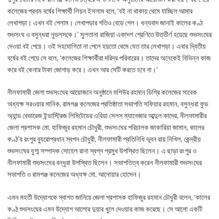
কলেজের প্রথম বর্ষের শিক্ষার্থী লিয়ন ইসলাম বলে, ‘বই না থাকায় থেমে যাচ্ছিল আমার
লেখাপড়া। এখন বই পেলাম। লেখাপড়ার গতিও বেড়ে গেল। ধন্যবাদ জানাই কালের কণ্ঠ
শুভসংঘ ও বসুন্ধরা নুডলসকে।’ সুলতানা রাজিয়া একাদশ শ্রেণিতে উত্তীর্ণ হয়েছে শুভসংঘের
দেওয়া বই পেয়ে। ওই সহযোগিতা না পেলে হয়তো থেমে যেত তার লেখাপড়া। এবার দ্বিতীয়
বর্ষের বই পেয়ে সে বলে, ‘কলেজের শিক্ষার্থীরা দরিদ্র পরিবারের। তাদের অনেকেই বিভিন্ন কাজ
করে বই কেনার টাকা জোগাড় করে। এখন আর সেটি করতে হবে না।’
নীলফামারী জেলা শুভসংঘের আয়োজনে অনুষ্ঠানে মশিউর রহমান ডিগ্রি কলেজের সাবেক
অধ্যক্ষ সরওয়ার মানিক, রামগঞ্জ কলেজের প্রতিষ্ঠাতা সভাপতি সফিয়ার রহমান, বসুন্ধরা ফুড
অ্যান্ড বেভারেজ ইন্ডাস্ট্রিজ লিমিটেডের এরিয়া সেলস ম্যানেজার আব্দুল কাদের, নীলফামারীর
জেলা প্রশাসক মো. হাফিজুর রহমান চৌধুরী, শুভসংঘের পরিচালক জাকারিয়া জামান, কালের
কণ্ঠ’র রংপুর ব্যুরোপ্রধান স্বপন চৌধুরী, নীলফামারী প্রতিনিধি ভূবন রায় নিখিল, কেন্দ্রীয়
শুভসংঘের যুগ্ম সম্পাদক সোহেল রানা স্বপ্ন প্রমুখ উপস্থিত ছিলেন। এ ছাড়া রংপুর ও
নীলফামারী শুভসংঘের বন্ধুরা উপস্থিত ছিলেন। সভাপতিত্ব করেন নীলফামারী শুভসংঘের
সভাপতি ও রামগঞ্জ কলেজের অধ্যক্ষ মো. আনোয়ার হোসেন।
এমন মহতী উদ্যোগকে স্বাগত জানিয়ে জেলা প্রশাসক হাফিজুর রহমান চৌধুরী বলেন, ‘কালের
কণ্ঠ শুভসংঘের এমন উদ্যোগ আলোর দুয়ার খুলে দেওয়ার কাজ করেছে। সে আলো একটি